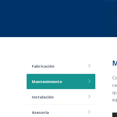
M
Fabricación
Co
Mantenimiento
ca
qu
Instalación
eq
Asesoría