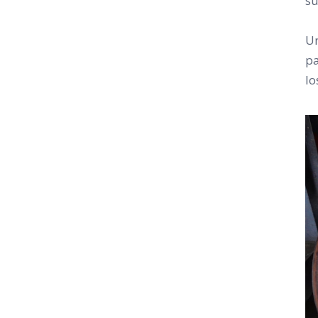
su
Un
pa
lo